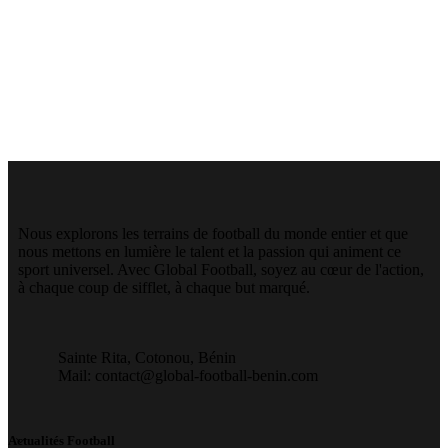
Nous explorons les terrains de football du monde entier et que
nous mettons en lumière le talent et la passion qui animent ce
sport universel. Avec Global Football, soyez au cœur de l'action,
à chaque coup de sifflet, à chaque but marqué.
Sainte Rita, Cotonou, Bénin
Mail: contact@global-football-benin.com
Actualités Football