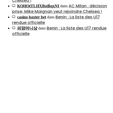
Chelsea !
AC Milan : décision
KQHOtTLHXBstBqxNI
dans
prise, Mike Maignan veut rejoindre Chelsea !
Benin : La liste des U17
casino baxter bet
dans
rendue officielle
Benin : La liste des U17 rendue
피망머니상
dans
officielle