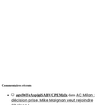
Commentaires récents
AC Milan :
agviWFeAxpjgiSABVCPEMzIx
dans
décision prise, Mike Maignan veut rejoindre