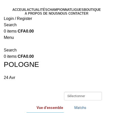
ACCEUIL
ACTUALITÉS
CHAMPIONNAT
LIGUES
BOUTIQUE
A PROPOS DE NOUS
NOUS CONTACTER
Login / Register
Search
0
items
CFA
0.00
Menu
Search
0
items
CFA
0.00
POLOGNE
24
Avr
Vue d’ensemble
Matchs