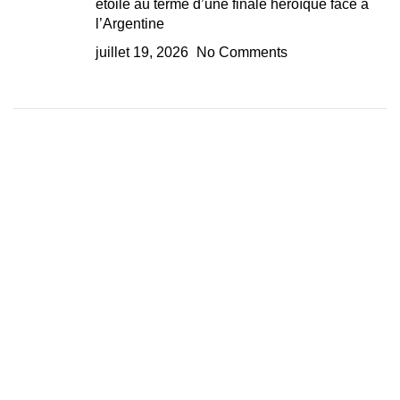
étoile au terme d’une finale héroïque face à
l’Argentine
juillet 19, 2026
No Comments