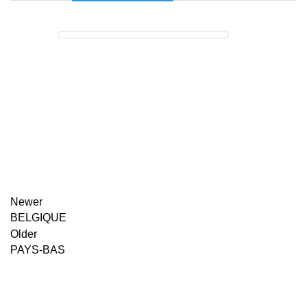
Newer
BELGIQUE
Older
PAYS-BAS