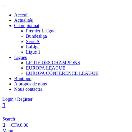
0
0
Acceuil
Actualités
Championnat
Premier League
Bundesliga
Serie A
LaLiga
Ligue 1
Ligues
LIGUE DES CHAMPIONS
EUROPA LEAGUE
EUROPA CONFERENCE LEAGUE
Boutique
A propos de nous
Nous contacter
Login / Register
Search
CFA
0.00
Menu