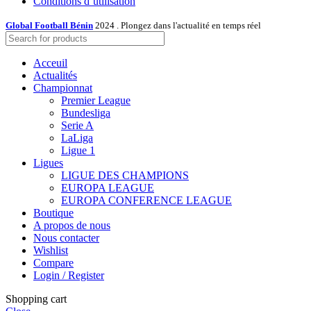
Conditions d’utilisation
Global Football Bénin
2024 . Plongez dans l'actualité en temps réel
Acceuil
Actualités
Championnat
Premier League
Bundesliga
Serie A
LaLiga
Ligue 1
Ligues
LIGUE DES CHAMPIONS
EUROPA LEAGUE
EUROPA CONFERENCE LEAGUE
Boutique
A propos de nous
Nous contacter
Wishlist
Compare
Login / Register
Shopping cart