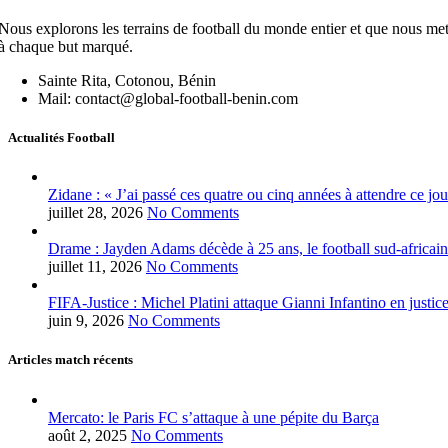
Nous explorons les terrains de football du monde entier et que nous mett
à chaque but marqué.
Sainte Rita, Cotonou, Bénin
Mail: contact@global-football-benin.com
Actualités Football
Zidane : « J’ai passé ces quatre ou cinq années à attendre ce jou
juillet 28, 2026
No Comments
Drame : Jayden Adams décède à 25 ans, le football sud-africain
juillet 11, 2026
No Comments
FIFA-Justice : Michel Platini attaque Gianni Infantino en justic
juin 9, 2026
No Comments
Articles match récents
Mercato: le Paris FC s’attaque à une pépite du Barça
août 2, 2025
No Comments