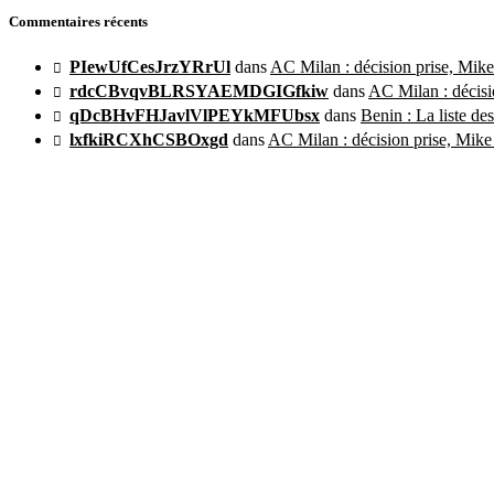
Commentaires récents
PIewUfCesJrzYRrUl
dans
AC Milan : décision prise, Mike
rdcCBvqvBLRSYAEMDGIGfkiw
dans
AC Milan : décisi
qDcBHvFHJavlVlPEYkMFUbsx
dans
Benin : La liste de
lxfkiRCXhCSBOxgd
dans
AC Milan : décision prise, Mike