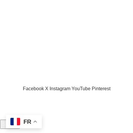
Acceuil
Boutique
Panier d’âchat
My account
A propos de nous
Nous contacter
Conditions d’utilisation
Global Football Bénin
2024 . Plongez dans l'actualité en temps réel
Facebook
X
Instagram
YouTube
Pinterest
FR
Search
Start typing to see posts you are looking for.