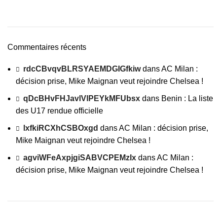
Commentaires récents
rdcCBvqvBLRSYAEMDGIGfkiw
dans
AC Milan :
décision prise, Mike Maignan veut rejoindre Chelsea !
qDcBHvFHJavlVlPEYkMFUbsx
dans
Benin : La liste
des U17 rendue officielle
lxfkiRCXhCSBOxgd
dans
AC Milan : décision prise,
Mike Maignan veut rejoindre Chelsea !
agviWFeAxpjgiSABVCPEMzIx
dans
AC Milan :
décision prise, Mike Maignan veut rejoindre Chelsea !