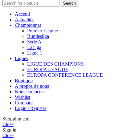
Search
Acceuil
Actualités
Championnat
Premier League
Bundesliga
Serie A
LaLiga
Ligue 1
Ligues
LIGUE DES CHAMPIONS
EUROPA LEAGUE
EUROPA CONFERENCE LEAGUE
Boutique
A propos de nous
Nous contacter
Wishlist
Compare
Login / Register
Shopping cart
Close
Sign in
Close