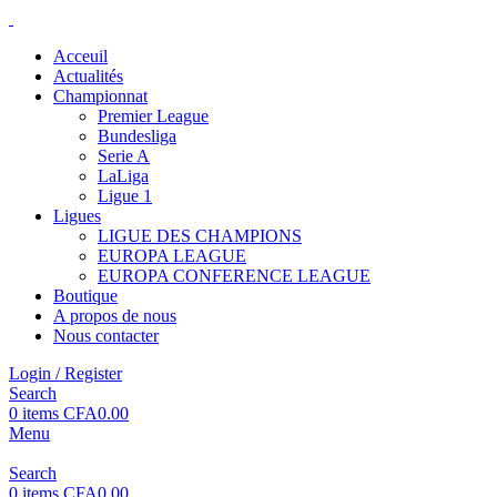
Acceuil
Actualités
Championnat
Premier League
Bundesliga
Serie A
LaLiga
Ligue 1
Ligues
LIGUE DES CHAMPIONS
EUROPA LEAGUE
EUROPA CONFERENCE LEAGUE
Boutique
A propos de nous
Nous contacter
Login / Register
Search
0
items
CFA
0.00
Menu
Search
0
items
CFA
0.00