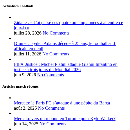
Actualités Football
Zidane : « J’ai passé ces quatre ou cinq années à attendre ce
jour-là »
juillet 28, 2026
No Comments
Drame : Jayden Adams décède à 25 ans, le football sud-
africain en deuil
juillet 11, 2026
No Comments
FIFA-Justice : Michel Platini attaque Gianni Infantino en
justice à trois jours du Mondial 2026
juin 9, 2026
No Comments
Articles match récents
Mercato: le Paris FC s’attaque à une pépite du Barça
août 2, 2025
No Comments
Mercato: vers un rebond en Turquie pour Kyle Walker?
juin 14, 2025
No Comments