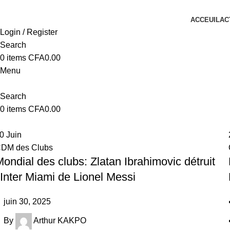
ACCEUIL
AC
Login / Register
Search
0
items
CFA
0.00
Menu
Search
0
items
CFA
0.00
30
Juin
DM des Clubs
ondial des clubs: Zlatan Ibrahimovic détruit
’Inter Miami de Lionel Messi
juin 30, 2025
By
Arthur KAKPO