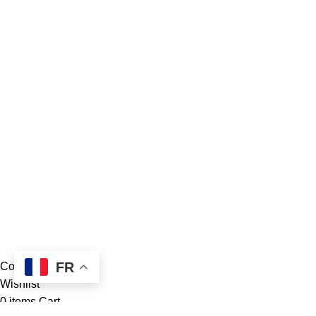
Liens utiles
Acceuil
Boutique
Panier d’âchat
My account
A propos de nous
Nous contacter
Conditions d’utilisation
Global Football Bénin
2024 . Plongez dans l'actualité en temps réel
FR
Compare
Wishlist
0
items
Cart