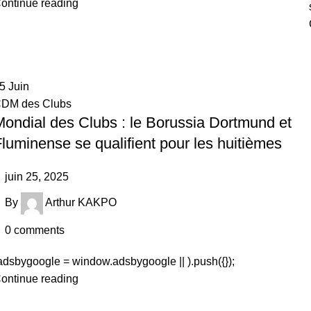
ontinue reading
25
Juin
DM des Clubs
ondial des Clubs : le Borussia Dortmund et
luminense se qualifient pour les huitièmes
juin 25, 2025
By
Arthur KAKPO
0
comments
adsbygoogle = window.adsbygoogle || ).push({});
ontinue reading