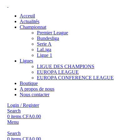
Acceuil
Actualités
Championnat
Premier League
Bundesliga
Serie A
LaLiga
Ligue 1
Ligues
LIGUE DES CHAMPIONS
EUROPA LEAGUE
EUROPA CONFERENCE LEAGUE
Boutique
A propos de nous
Nous contacter
Login / Register
Search
0
items
CFA
0.00
Menu
Search
0
items
CFA
0.00