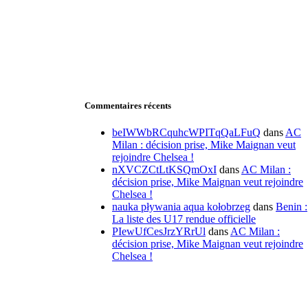
Commentaires récents
beIWWbRCquhcWPITqQaLFuQ
dans
AC
Milan : décision prise, Mike Maignan veut
rejoindre Chelsea !
nXVCZCtLtKSQmOxI
dans
AC Milan :
décision prise, Mike Maignan veut rejoindre
Chelsea !
nauka pływania aqua kołobrzeg
dans
Benin :
La liste des U17 rendue officielle
PIewUfCesJrzYRrUl
dans
AC Milan :
décision prise, Mike Maignan veut rejoindre
Chelsea !