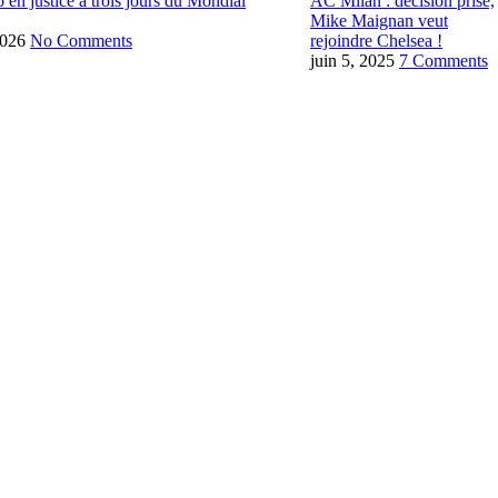
o en justice à trois jours du Mondial
AC Milan : décision prise,
Mike Maignan veut
2026
No Comments
rejoindre Chelsea !
juin 5, 2025
7 Comments