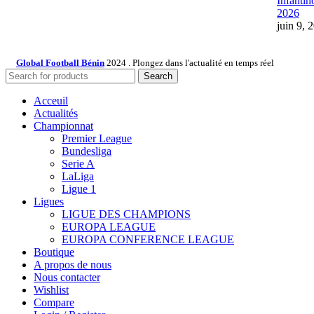
Infantin
2026
juin 9, 
Global Football Bénin
2024 . Plongez dans l'actualité en temps réel
Search
Acceuil
Actualités
Championnat
Premier League
Bundesliga
Serie A
LaLiga
Ligue 1
Ligues
LIGUE DES CHAMPIONS
EUROPA LEAGUE
EUROPA CONFERENCE LEAGUE
Boutique
A propos de nous
Nous contacter
Wishlist
Compare