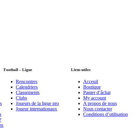
Football – Ligue
Liens utiles
Rencontres
Acceuil
Calendriers
Boutique
Classements
Panier d’âchat
Clubs
My account
s
Joueurs de la ligue pro
A propos de nous
Joueur internationaux
Nous contacter
n
Conditions d’utilisation
?
ts