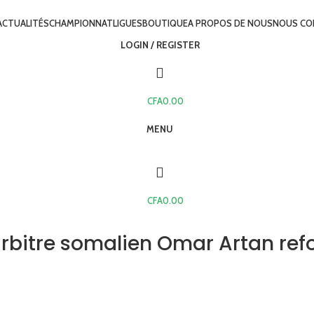
ACTUALITÉS
CHAMPIONNAT
LIGUES
BOUTIQUE
A PROPOS DE NOUS
NOUS CO
LOGIN / REGISTER
CFA
0.00
MENU
CFA
0.00
rbitre somalien Omar Artan ref