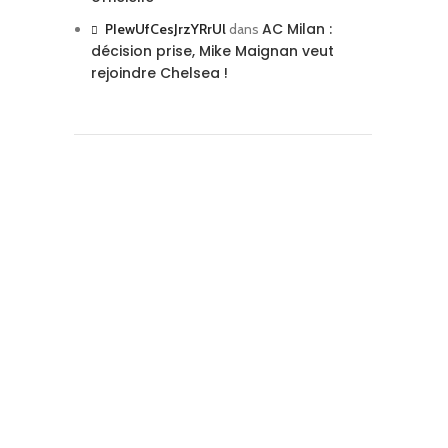
AC Milan :
PIewUfCesJrzYRrUl
dans
décision prise, Mike Maignan veut
rejoindre Chelsea !