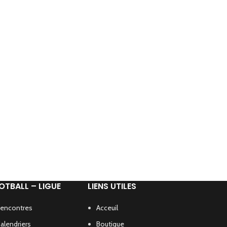
OTBALL – LIGUE
LIENS UTILES
encontres
Acceuil
alendriers
Boutique