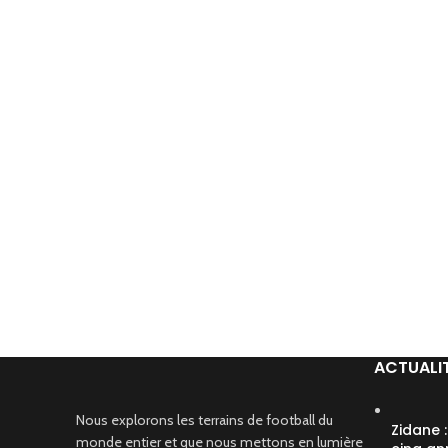
ACTUALI
Nous explorons les terrains de football du
Zidane 
monde entier et que nous mettons en lumière