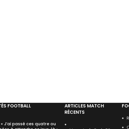
TÉS FOOTBALL
ARTICLES MATCH
FO
RÉCENTS
R
: « J’ai passé ces quatre ou
C