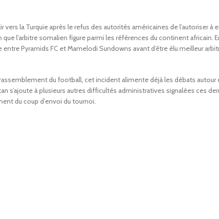
r vers la Turquie après le refus des autorités américaines de l’autoriser à 
que l’arbitre somalien figure parmi les références du continent africain. En
ine entre Pyramids FC et Mamelodi Sundowns avant d’être élu meilleur arbitr
de rassemblement du football, cet incident alimente déjà les débats autour
 s’ajoute à plusieurs autres difficultés administratives signalées ces der
ment du coup d’envoi du tournoi.