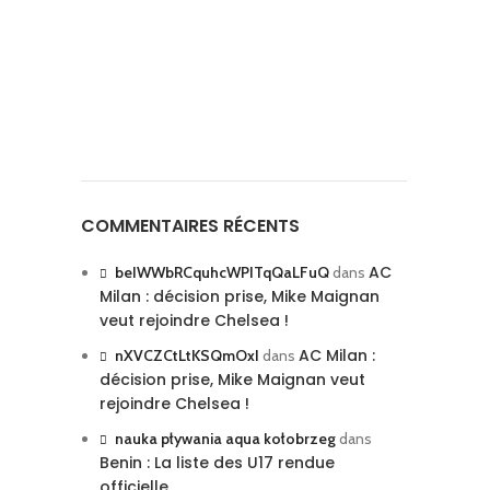
COMMENTAIRES RÉCENTS
AC
beIWWbRCquhcWPITqQaLFuQ
dans
Milan : décision prise, Mike Maignan
veut rejoindre Chelsea !
AC Milan :
nXVCZCtLtKSQmOxI
dans
décision prise, Mike Maignan veut
rejoindre Chelsea !
nauka pływania aqua kołobrzeg
dans
Benin : La liste des U17 rendue
officielle