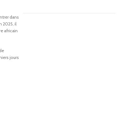
entrer dans
 2025, il
e africain
 de
niers jours